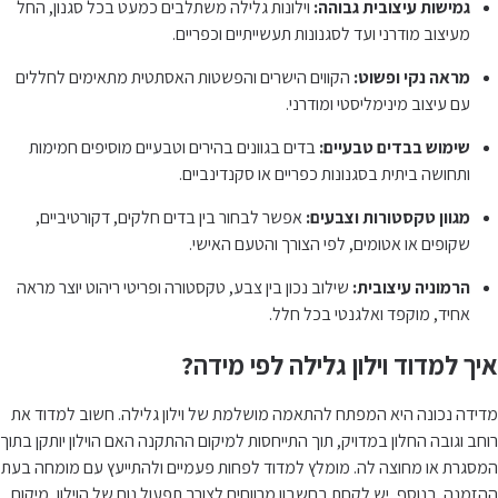
גמישות עיצובית גבוהה:
וילונות גלילה משתלבים כמעט בכל סגנון, החל
מעיצוב מודרני ועד לסגנונות תעשייתיים וכפריים.
מראה נקי ופשוט:
הקווים הישרים והפשטות האסתטית מתאימים לחללים
עם עיצוב מינימליסטי ומודרני.
שימוש בבדים טבעיים:
בדים בגוונים בהירים וטבעיים מוסיפים חמימות
ותחושה ביתית בסגנונות כפריים או סקנדינביים.
מגוון טקסטורות וצבעים:
אפשר לבחור בין בדים חלקים, דקורטיביים,
שקופים או אטומים, לפי הצורך והטעם האישי.
הרמוניה עיצובית:
שילוב נכון בין צבע, טקסטורה ופריטי ריהוט יוצר מראה
אחיד, מוקפד ואלגנטי בכל חלל.
איך למדוד וילון גלילה לפי מידה?
מדידה נכונה היא המפתח להתאמה מושלמת של וילון גלילה. חשוב למדוד את
רוחב וגובה החלון במדויק, תוך התייחסות למיקום ההתקנה האם הוילון יותקן בתוך
המסגרת או מחוצה לה. מומלץ למדוד לפחות פעמיים ולהתייעץ עם מומחה בעת
ההזמנה. בנוסף, יש לקחת בחשבון מרווחים לצורך תפעול נוח של הוילון, מיקום