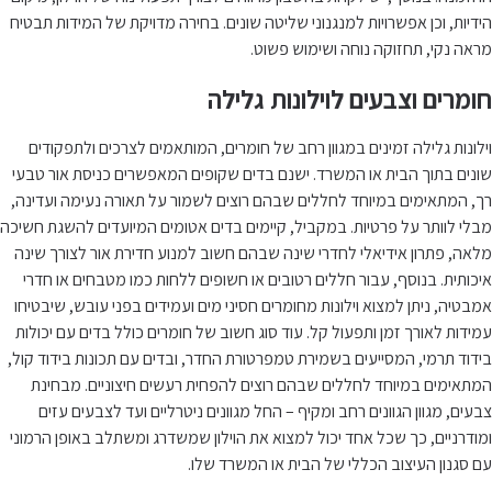
הידיות, וכן אפשרויות למנגנוני שליטה שונים. בחירה מדויקת של המידות תבטיח
מראה נקי, תחזוקה נוחה ושימוש פשוט.
חומרים וצבעים לוילונות גלילה
וילונות גלילה זמינים במגוון רחב של חומרים, המותאמים לצרכים ולתפקודים
שונים בתוך הבית או המשרד. ישנם בדים שקופים המאפשרים כניסת אור טבעי
רך, המתאימים במיוחד לחללים שבהם רוצים לשמור על תאורה נעימה ועדינה,
מבלי לוותר על פרטיות. במקביל, קיימים בדים אטומים המיועדים להשגת חשיכה
מלאה, פתרון אידיאלי לחדרי שינה שבהם חשוב למנוע חדירת אור לצורך שינה
איכותית. בנוסף, עבור חללים רטובים או חשופים ללחות כמו מטבחים או חדרי
אמבטיה, ניתן למצוא וילונות מחומרים חסיני מים ועמידים בפני עובש, שיבטיחו
עמידות לאורך זמן ותפעול קל. עוד סוג חשוב של חומרים כולל בדים עם יכולות
בידוד תרמי, המסייעים בשמירת טמפרטורת החדר, ובדים עם תכונות בידוד קול,
המתאימים במיוחד לחללים שבהם רוצים להפחית רעשים חיצוניים. מבחינת
צבעים, מגוון הגוונים רחב ומקיף – החל מגוונים ניטרליים ועד לצבעים עזים
ומודרניים, כך שכל אחד יכול למצוא את הוילון שמשדרג ומשתלב באופן הרמוני
עם סגנון העיצוב הכללי של הבית או המשרד שלו.