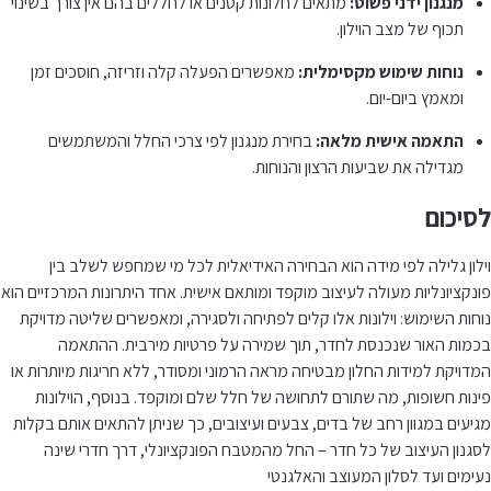
מנגנון ידני פשוט:
מתאים לחלונות קטנים או לחללים בהם אין צורך בשינוי
תכוף של מצב הוילון.
נוחות שימוש מקסימלית:
מאפשרים הפעלה קלה וזריזה, חוסכים זמן
ומאמץ ביום-יום.
התאמה אישית מלאה:
בחירת מנגנון לפי צרכי החלל והמשתמשים
מגדילה את שביעות הרצון והנוחות.
לסיכום
וילון גלילה לפי מידה הוא הבחירה האידיאלית לכל מי שמחפש לשלב בין
פונקציונליות מעולה לעיצוב מוקפד ומותאם אישית. אחד היתרונות המרכזיים הוא
נוחות השימוש: וילונות אלו קלים לפתיחה ולסגירה, ומאפשרים שליטה מדויקת
בכמות האור שנכנסת לחדר, תוך שמירה על פרטיות מירבית. ההתאמה
המדויקת למידות החלון מבטיחה מראה הרמוני ומסודר, ללא חריגות מיותרות או
פינות חשופות, מה שתורם לתחושה של חלל שלם ומוקפד. בנוסף, הוילונות
מגיעים במגוון רחב של בדים, צבעים ועיצובים, כך שניתן להתאים אותם בקלות
לסגנון העיצוב של כל חדר – החל מהמטבח הפונקציונלי, דרך חדרי שינה
נעימים ועד לסלון המעוצב והאלגנטי