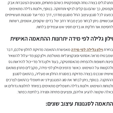
מתגלגלים בצורה נוחה וקומפקטית כשהם פתוחים, ומונעים הצטברות אבק
וקמטים, כך שהם גם קלים לניקוי ותחזוקה. בנוסף, וילונות גלילה מתאימים
כמעט לכל סגנון עיצוב החל מסגנון מודרני, דרך כפרי ועד סגנונות תעשייתיים
ועכשוויים. ניתן לבחור מבין מבחר רחב של בדים: שקופים, אטומים, רשתות
לחסימת אור חלקית או בדים חסיני אש ועמידים בלחות.
וילון גלילה לפי מידה יתרונות ההתאמה האישית
בחירת
וילון גלילה לפי מידה
מאפשרת התאמה מדויקת לחלון שלכם, דבר
שמבטיח מראה אסתטי ופונקציונליות מושלמת. וילון קטן מדי עלול להשאיר
פינות חשופות ולהפחית מהאסתטיקה, בעוד וילון גדול מדי יכול להיראות גס
ולהקשות על השימוש. כאשר מזמינים וילון לפי מידה, מקבלים פתרון מותאם
אישית שנכנס בצורה מדויקת במסגרת החלון או מעליה, בהתאם לסגנון
ההתקנה. בנוסף, ניתן לבחור את סוג המנגנון ידני או חשמלי בהתאם לצרכים
ולנוחות השימוש. וילונות גלילה חשמליים מתאימים במיוחד לחלונות גדולים או
כאלה שקשה להגיע אליהם, ומציעים פתיחה וסגירה בלחיצת כפתור.
התאמה לסגנונות עיצוב שונים: