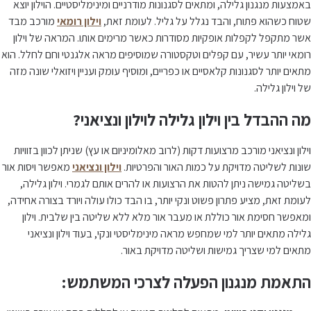
באמצעות מנגנון גלילה, ומתאים לסגנונות מודרניים ומינימליסטיים. הוילון יוצא
שטוח כשהוא פתוח, והבד נגלל על גליל. לעומת זאת,
וילון רומאי
מורכב מבד
אשר מתקפל לקפלות אופקיות מסודרות כאשר מרימים אותו. המראה של וילון
רומאי יותר עשיר, עם קפלים וטקסטורה שמוסיפים מראה אלגנטי וחם לחלל. הוא
מתאים יותר לסגנונות קלאסיים או כפריים, ומוסיף עומק ועניין ויזואלי שונה מזה
של וילון גלילה.
מה ההבדל בין וילון גלילה לוילון ונציאני?
וילון ונציאני מורכב מרצועות דקות (לרוב מאלומיניום או עץ) שניתן לכוון בזוויות
שונות לשליטה מדויקת על כמות האור והפרטיות.
וילון ונציאני
מאפשר ויסות אור
בשליטה גמישה ניתן להטות את הרצועות או להרים אותם לגמרי. וילון גלילה,
לעומת זאת, מציע פתרון פשוט ונקי יותר, בו הבד כולו עולה ויורד בצורה אחידה,
ומאפשר חסימת אור כוללת או מעבר אור מלא ללא שליטה בין שלבית. וילון
גלילה מתאים יותר למי שמחפש מראה מינימליסטי ונקי, בעוד וילון ונציאני
מתאים למי שצריך גמישות ושליטה מדויקת באור.
התאמת מנגנון הפעלה לצרכי המשתמש: