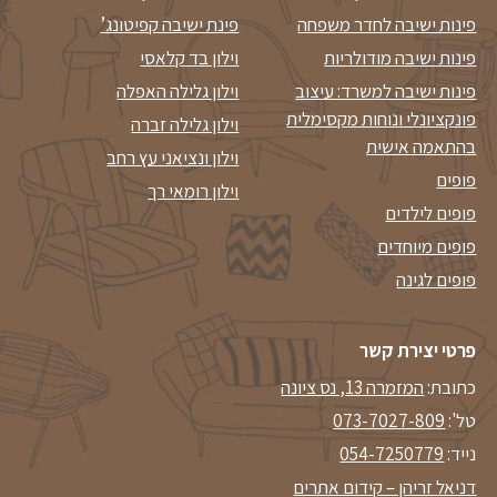
פינות ישיבה לחדר משפחה
פינת ישיבה קפיטונג’
פינות ישיבה מודולריות
וילון בד קלאסי
פינות ישיבה למשרד: עיצוב
וילון גלילה האפלה
פונקציונלי ונוחות מקסימלית
וילון גלילה זברה
בהתאמה אישית
וילון ונציאני עץ רחב
פופים
וילון רומאי רך
פופים לילדים
פופים מיוחדים
פופים לגינה
פרטי יצירת קשר
כתובת:
המזמרה 13, נס ציונה
טל':
073-7027-809
נייד:
054-7250779
דניאל זריהן – קידום אתרים