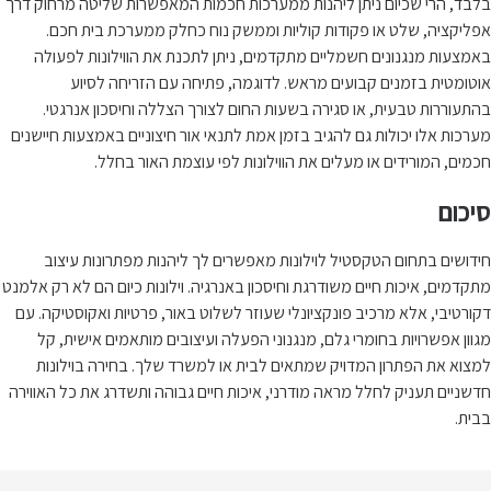
בלבד, הרי שכיום ניתן ליהנות ממערכות חכמות המאפשרות שליטה מרחוק דרך
אפליקציה, שלט או פקודות קוליות וממשק נוח כחלק ממערכת בית חכם.
באמצעות מנגנונים חשמליים מתקדמים, ניתן לתכנת את הווילונות לפעולה
אוטומטית בזמנים קבועים מראש. לדוגמה, פתיחה עם הזריחה לסיוע
בהתעוררות טבעית, או סגירה בשעות החום לצורך הצללה וחיסכון אנרגטי.
מערכות אלו יכולות גם להגיב בזמן אמת לתנאי אור חיצוניים באמצעות חיישנים
חכמים, המורידים או מעלים את הווילונות לפי עוצמת האור בחלל.
סיכום
חידושים בתחום הטקסטיל לוילונות מאפשרים לך ליהנות מפתרונות עיצוב
מתקדמים, איכות חיים משודרגת וחיסכון באנרגיה. וילונות כיום הם לא רק אלמנט
דקורטיבי, אלא מרכיב פונקציונלי שעוזר לשלוט באור, פרטיות ואקוסטיקה. עם
מגוון אפשרויות בחומרי גלם, מנגנוני הפעלה ועיצובים מותאמים אישית, קל
למצוא את הפתרון המדויק שמתאים לבית או למשרד שלך. בחירה בוילונות
חדשניים תעניק לחלל מראה מודרני, איכות חיים גבוהה ותשדרג את כל האווירה
בבית.