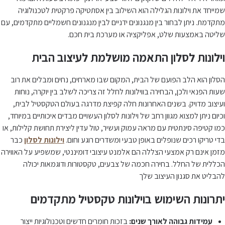
שמייחד את וילונות הגלילה הוא השילוב בין אסתטיקה פרקטית לטכנולוגיה
מתקדמת. ניתן לבחור בין מנגנונים ידניים לבין מנגנונים חשמליים מתקדמים, עם
שליטה באמצעות שלט, אפליקציה או מערכת בית חכם.
וילונות לסלון התאמה מושלמת לעיצוב הבית
הסלון הוא הלב הפועם של הבית, המקום שבו מארחים, נחים ומבלים את רוב
שעות הפנאי ולכן, הבחירה בווילונות לחלל זה צריכה לשלב בין יוקרה, נוחות
ועיצוב מדויק. בשנים האחרונות חלה קפיצת מדרגה בעולם הטקסטיל לבית,
וכיום ניתן למצוא מגוון רחב של וילונות לסלון העשויים מבדים איכותיים במיוחד,
כמו קטיפה סינתטית עם מראה עמוק ועשיר, טול עדין ליצירת תחושת קלילות, או
בדי טריקו רכים שנופלים באופן טבעי ומשדרים רוגע וחום.
וילונות לסלון
כבר
מזמן אינם רק אמצעי הצללה הם אלמנט עיצובי דומיננטי, שמשפיע על האווירה
הכללית של החלל. בחירה חכמה של צבעים, טקסטורות ודוגמאות יכולה
להבליט את סגנון העיצוב שלך
יתרונות השימוש בוילונות טקסטיל מתקדמים
עמידות גבוהה לאורך שנים:
בזכות חומרים חדשים וטכנולוגיות ייצור