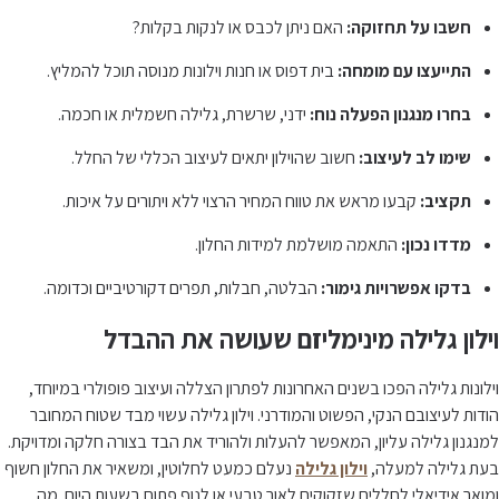
חשבו על תחזוקה:
האם ניתן לכבס או לנקות בקלות?
התייעצו עם מומחה:
בית דפוס או חנות וילונות מנוסה תוכל להמליץ.
בחרו מנגנון הפעלה נוח:
ידני, שרשרת, גלילה חשמלית או חכמה.
שימו לב לעיצוב:
חשוב שהוילון יתאים לעיצוב הכללי של החלל.
תקציב:
קבעו מראש את טווח המחיר הרצוי ללא ויתורים על איכות.
מדדו נכון:
התאמה מושלמת למידות החלון.
בדקו אפשרויות גימור:
הבלטה, חבלות, תפרים דקורטיביים וכדומה.
וילון גלילה מינימליזם שעושה את ההבדל
וילונות גלילה הפכו בשנים האחרונות לפתרון הצללה ועיצוב פופולרי במיוחד,
הודות לעיצובם הנקי, הפשוט והמודרני. וילון גלילה עשוי מבד שטוח המחובר
למנגנון גלילה עליון, המאפשר להעלות ולהוריד את הבד בצורה חלקה ומדויקת.
בעת גלילה למעלה,
וילון גלילה
נעלם כמעט לחלוטין, ומשאיר את החלון חשוף
ומואר אידיאלי לחללים שזקוקים לאור טבעי או לנוף פתוח בשעות היום. מה