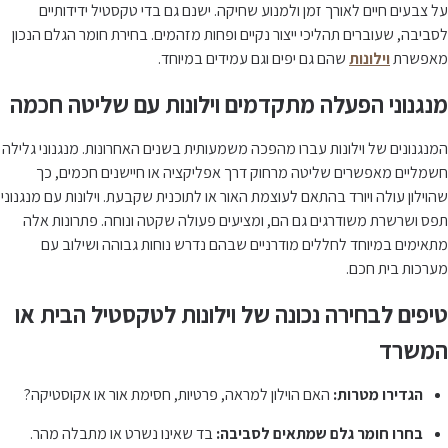
על צבעים חיים לאורך זמן ולמנוע שחיקה. ישנם גם בדי טקסטיל ידידותיים
לסביבה, שעוברים תהליכי ייצור נקיים ופחות מזהמים. בחירת חומר הגלם הנכון
מאפשרת
וילונות
שהם גם יפים וגם עמידים במיוחד.
מנגנוני הפעלה מתקדמים וילונות עם שליטה חכמה
המנגנונים של וילונות עברו מהפכה משמעותית בשנים האחרונות. מנגנוני גלילה
חשמליים מאפשרים שליטה מרחוק דרך אפליקציה או חיישנים חכמים, כך
שהוילון עולה ויורד בהתאם לעוצמת האור או לתוכנית שקבעת. וילונות עם מנגנוני
תפס ושרשרת משודרגים גם הם, ומציעים פעולה שקטה ונוחה. פתרונות אלה
מתאימים במיוחד לחללים מודרניים שבהם נדרש נוחות גבוהה ושילוב עם
מערכות בית חכם.
טיפים לבחירה נכונה של וילונות לטקסטיל הבית או
המשרד
הגדירו מטרות:
האם הוילון למראה, פרטיות, חסימת אור או אקוסטיקה?
בחרו חומר גלם שמתאים לסביבה:
בד שאינו נשרט או מתבלה מהר.