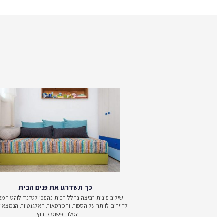
 דגמים וצבעים. קיימות פינות הכוללות כורסה ושני פופים אופנתיים
 מרגיעה, שמשתלבת היטב עם הנוף. פינת ישיבה מבד דוחה מים המת
יבה, ניתן לשלב שולחנות מתאימים בגדלים, צורות וחומרים שונים, 
וד יהיה מותאם לאקלים הישראלי, שלא ידהה בשמש או יינזק מפגעי מ
תחת לפרגולה ובדרך זו לשמור עליה לאורך שנים רבות.
ים אל החנויות, להתרשם ממגוון פינות הישיבה המותאמות לגינה, 