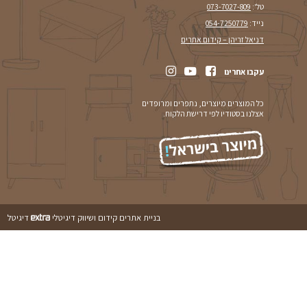
 המסע ההיסטורי של
לה
וילון הגלילה הומצא במקור במהלך המאה ה-18. השימוש הראשון בו
ן כבדים ("סקוט הולנד")
ה