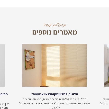
 תואמים מצידיה, פינות ישיבה הכוללות שתי כורסאות מרופדות ונוחו
אימה לאזור בריכת שחיה ולישיבה נוחה לאחר הרחצה. הכל תלוי ב
בהתאם לסגנון פינת הישיבה שלכם.
זג האוויר. כיום ניתן למצוא פינות ישיבה לגינה המתאימות לשימוש 
לבדוק את טווחי המחירים, לקבל רעיונות עיצוביים ולהגיע מוכנים