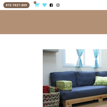
0
073-7027-809