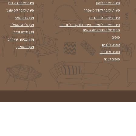
 אטומים?
הסיפור שמאחורי הקלאסיקה:
וילון הגלי
, המנוחה והחיבור
גים את עיצוב החלל
תועד בהולנד, שם השתמשו בבדי פשת
שגולגלו…
המשך קריא
צרו עמנו קשר