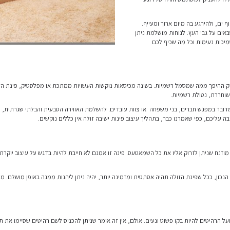
עשויות ממתכת או מפלסטיק, פינת הזולה עשויה ממזרנים, ובנויה ל