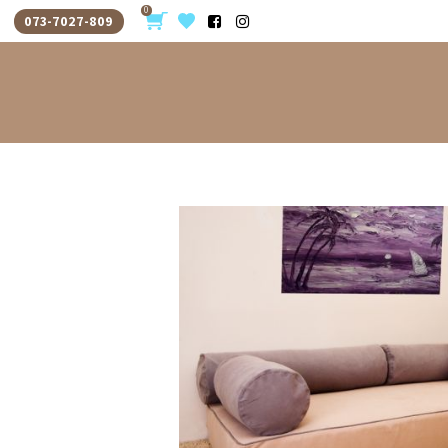
0
073-7027-809