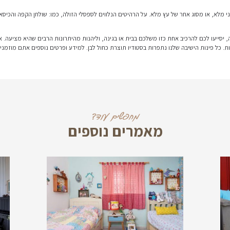
ת האווירה הטבעית והבלתי שגרתית, תוכלו להוסיף: שולחנות קפה 
לה אין כללים נוקשים.
א חייבת להיות בדגש על עיצוב יוקרתי ומפואר, ויכולה להכיל אלמ
 ניתן ליהנות ממנה באופן מושלם. מסיבה זו, על פינת ישיבה זולה 
שניתן להכניס לשם רהיטים שסיימו את תפקידם, כמו: שולחן או כיסא
סלי הזולה, כמו: שולחן הקפה והכיסאות להיות נמוכים. בצורה כזו 