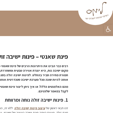
פינות ישיבה
וילונות
פופים
טפטים
מידע מקצו
ראשי
»
בלוג
»
פינת שאנטי – פינו
ה זולה
 שאנטי- פינות ישיבה זולה. מלבד היותה
ומשחררת, מאפשרת חיבור לטבע, וכל זה –
לה בסגנון שאנטי אלמנטים ייחודיים ההופכים