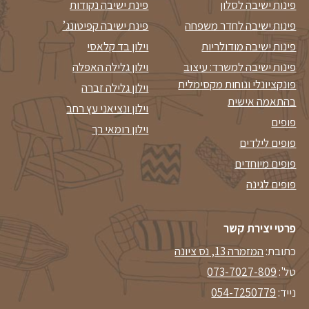
פינות ישיבה לסלון
פינת ישיבה נקודות
פינות ישיבה לחדר משפחה
פינת ישיבה קפיטונג’
פינות ישיבה מודולריות
וילון בד קלאסי
פינות ישיבה למשרד: עיצוב
וילון גלילה האפלה
פונקציונלי ונוחות מקסימלית
וילון גלילה זברה
בהתאמה אישית
וילון ונציאני עץ רחב
פופים
וילון רומאי רך
פופים לילדים
פופים מיוחדים
פופים לגינה
פרטי יצירת קשר
כתובת:
המזמרה 13, נס ציונה
טל':
073-7027-809
נייד:
054-7250779