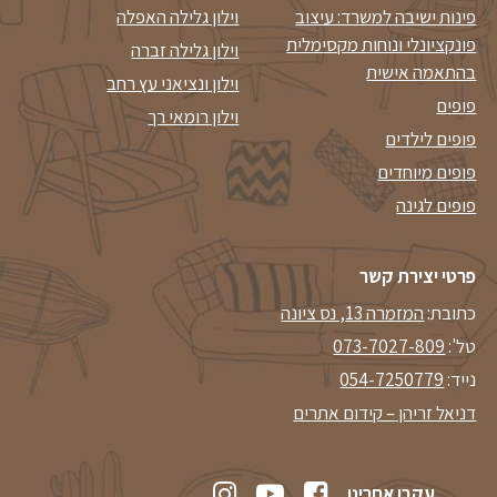
פינות ישיבה למשרד: עיצוב
וילון גלילה האפלה
פונקציונלי ונוחות מקסימלית
וילון גלילה זברה
בהתאמה אישית
וילון ונציאני עץ רחב
פופים
וילון רומאי רך
פופים לילדים
פופים מיוחדים
פופים לגינה
פרטי יצירת קשר
כתובת:
המזמרה 13, נס ציונה
טל':
073-7027-809
נייד:
054-7250779
דניאל זריהן – קידום אתרים
עקבו אחרינו