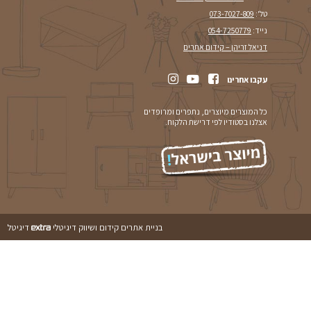
ר
נה
07
05