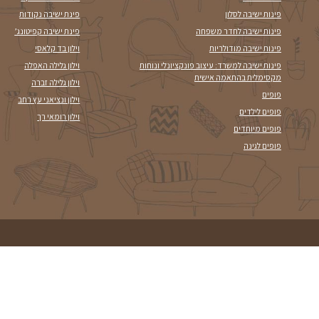
צרו עמנו קשר
מוצרים מובילים
פרטי יצירת קש
פינת ישיבה איטקה
כתובת:
המזמרה 13, נס ציו
פינת ישיבה נקודות
טל':
3-7027-809
פינת ישיבה קפיטונג’
נייד:
4-7250779