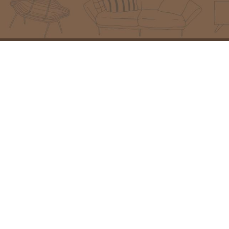
מוצרים מובילים
פרטי יצירת קש
פינת ישיבה איטקה
כתובת:
המזמרה 13, נס ציו