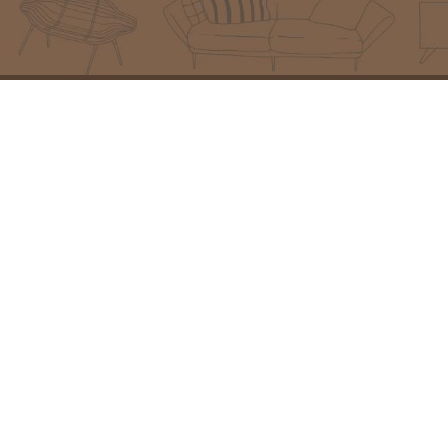
מוצרים מובילים
פרטי יצירת קש
פינת ישיבה איטקה
כתובת:
המזמרה 13, נס ציו