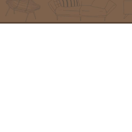
מוצרים מובילים
פרטי יצירת קש
פינת ישיבה איטקה
כתובת:
המזמרה 13, נס ציו