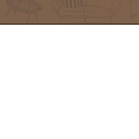
מוצרים מובילים
פרטי יצירת קש
פינת ישיבה איטקה
כתובת:
המזמרה 13, נס ציו