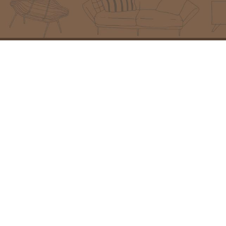
מוצרים מובילים
פרטי יצירת קש
פינת ישיבה איטקה
כתובת:
המזמרה 13, נס ציו