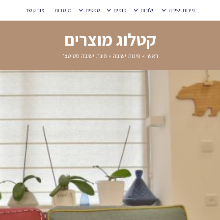
מוסדות
צור קשר
רים
בה סטיטצ’