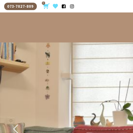
0
073-7027-809