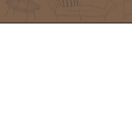
מוצרים מובילים
פרטי יצירת קש
פינת ישיבה איטקה
כתובת:
המזמרה 13, נס ציו