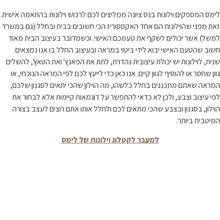
לימס המספקים וילונות בנס ציונה ממליצים לכם לרכוש וילונות בהתאמה אישית.
זאת מפני שהוילונות הם אחד האקססוריז הכי חשובים בבית ובחלל (גם במשרד
למשל) אשר יכולים לשקף את טעמכם האישי. וכשמדובר בעיצוב הבית מאוד
חשוב שהטעם האישי יבוא לידי ביטוי במראה ובעיצוב החלל בו אנו נמצאים.
שנית, לוילונות יש יכולת עיצובית נהדרת, לתת את הפאנץ' ואת הטאץ', להשלים
גוון שחסר או להוסיף לגוון קיים. אנו כאן כדי לייעץ לכם לפי המראה הנוכחי, או
המראה שאתם מתכננים בחלל כלשהו, מה הוילון שהכי יתאים לסגנון שלכם,
לפי עיצוב וצבע, ולכן לא כדאי להתפשר על דוגמאות קיימות אלא לבחור את
הוילון, בסגנון ובצבע שהכי מתאים לכם ולחלל אותו אתם רוצים לעצב בצורה
המיטבית ביותר.
למעבר לקטלוג וילונות של לימס