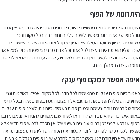
היתרונות של הפוף
היתרונות של פופים גדולים עשויים להיות די ברורים הפוף יהיה גדול מספיק עבור
גודל גופו של אדם בוגר ואפשר לשכב עליו בנוחות רבה בכל מקום ובכל
סיטואציה. מכיוון שחומר המילוי של הפוף מקבל את הצורה של מי שיושב או
שוכב עליו הוא מתאים בעצם לכל אחד וכל אדם מבני המשפחה יכול למצוא את
התנוחה שנוחה לו למשך זמן הצפייה בטלוויזיה, שיחה עם חברים או אפילו לשם
תנומה קצרה במהלך היום.
איפה אפשר למקם פוף ענק?
כאמור כיום פופים ענקיים מתאימים לכל חדר ולכל מקום. אפילו באולמות וגני
אירועים השכילו להפנים את הפוטנציאל העצום הטמון בפופים אלה ובכל גן יש
אזור של רביצה נוחה ונעימה וכמובן פחות רשמית. כיום ניתן לעצב פופים ענקיים
באופן אישי כך שיתאים בדיוק לחדר או לאזור שבו אמורים להניח אותו. אם מדובר
בפוף שנרכש לפני זמן רב ומעוניינים בשינוי שלו אין הכרח לרכוש פוף חדש אלא
אפשר לקנות כיסוי לפוף גדול וכך לעטוף את הפוף הישן וליהנות מעיצוב ומראה
חדשים שלא היו קודם לכן. כאשר נכנסים לחדר שיש בו פופים בגדלים וצבעים