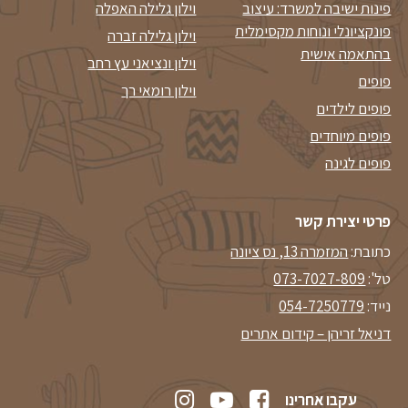
פינות ישיבה למשרד: עיצוב
וילון גלילה האפלה
פונקציונלי ונוחות מקסימלית
וילון גלילה זברה
בהתאמה אישית
וילון ונציאני עץ רחב
פופים
וילון רומאי רך
פופים לילדים
פופים מיוחדים
פופים לגינה
פרטי יצירת קשר
כתובת:
המזמרה 13, נס ציונה
טל':
073-7027-809
נייד:
054-7250779
דניאל זריהן – קידום אתרים
עקבו אחרינו