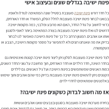
פינות ישיבה בגדלים שונים ובעיצוב אישי
כל חדר דורש
פינת ישיבה
מעוצבת בסטייל שונה המתאימה לגודלו ולאופיו.
בבואנו לבחור פינות ישיבה מעוצבות לחלל הסלון, המשרד או חדר האורחים,
כדאי לחשוב על גודל החדר, האם הוא מרובע ומלבני, כמה מקומות ישיבה
דרושים לנו ואלו פינות ישיבה מעוצבות בצורה המתאימה ביותר לאופי ולסגנון
אותו אנו אוהבים. המגוון הרחב כל כך של פינות הישיבה מאפשר לנו לבחור
בדיוק את מה שאנחנו רוצים ולא להתפשר על מספר מקומות הישיבה, הצבע או
הטקסטורה.
לצד פינות ישיבה מעוצבות לסלון ניתן ליצור פינות ישיבה קטנות ואינטימיות גם
בחדר השינה, חדר הילדים או חדר האורחים, תוך מחשבה על גווני החדר השונים,
כמות האנשים שמשתמשים בפינות הישיבה ועל גיל האנשים. גם לילדים
הקטנים ניתן להתאים פינות ישיבה מעוצבות בדיוק כפי שהם אוהבים ותוך שימוש
באלמנטים שמתאימים לחדרי ילדים.
אז מה חשוב לבדוק כשקונים פינת ישיבה?
בחירת מערכות ישיבה מועצבות בסגנון ובצבעים שאנו אוהבים ועשויות
מהחומרים שאנו מעדיפים היא קריטית ביותר, אך חשוב גם להקפיד איכות חומרי